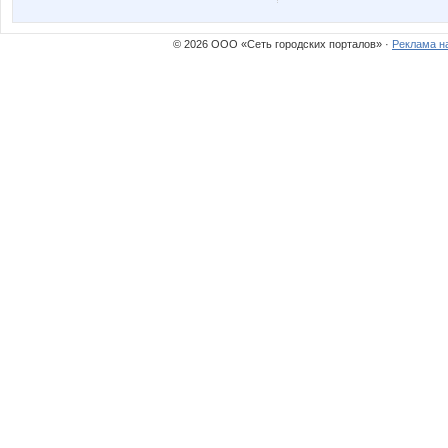
Rovich
Sc@rle
© 2026 ООО «Сеть городских порталов» ·
Реклама н
Tupperwarenn
Wine
bali23
burma
insaitiable
julia-de
lusa
mapiks