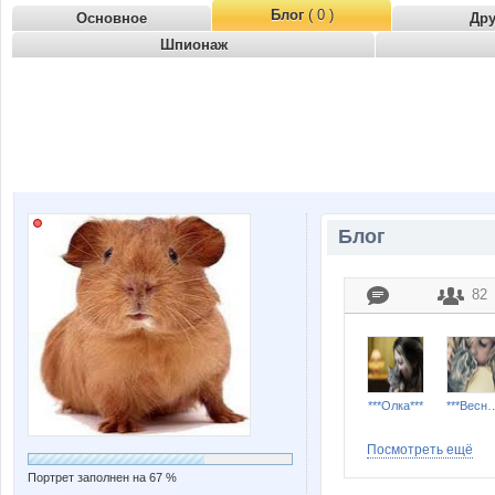
Блог
( 0 )
Основное
Др
Шпионаж
Блог
82
***Олка***
***Весн
Посмотреть ещё
Портрет заполнен на 67 %