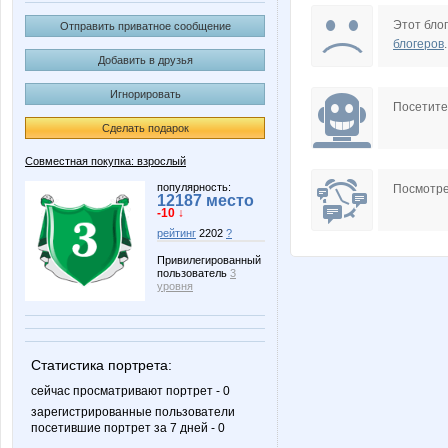
Annastasiay
Ataman
Этот блог
Отправить приватное сообщение
блогеров
.
Добавить в друзья
Игнорировать
DOSA
Dane4k
Посетит
Сделать подарок
Совместная покупка: взрослый
JuJu595
Juliia
популярность:
Посмотре
12187 место
-10 ↓
рейтинг
2202
?
Привилегированный
пользователь
3
Lenuik
Lonza
уровня
Статистика портрета:
Nirkova
Noatel
сейчас просматривают портрет - 0
зарегистрированные пользователи
посетившие портрет за 7 дней - 0